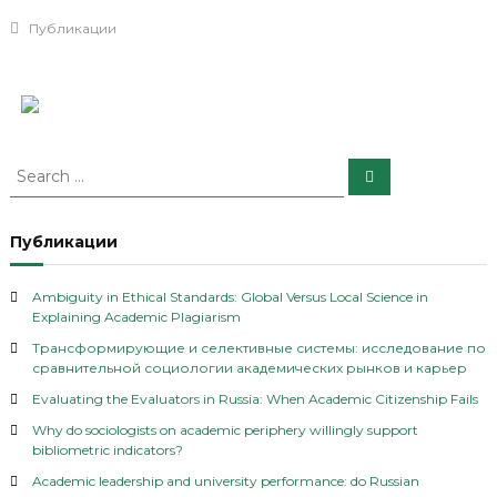
Публикации
S
S
e
e
a
a
r
c
r
Публикации
h
c
h
Ambiguity in Ethical Standards: Global Versus Local Science in
f
Explaining Academic Plagiarism
o
Трансформирующие и селективные системы: исследование по
r
сравнительной социологии академических рынков и карьер
:
Evaluating the Evaluators in Russia: When Academic Citizenship Fails
Why do sociologists on academic periphery willingly support
bibliometric indicators?
Academic leadership and university performance: do Russian