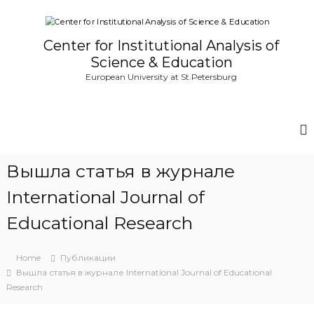
S
k
i
Center for Institutional Analysis of
p
Science & Education
t
European University at St.Petersburg
o
c
o
n
t
e
Вышла статья в журнале
n
t
International Journal of
Educational Research
Home
Публикации
Вышла статья в журнале International Journal of Educational
Research