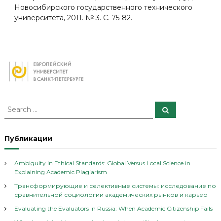
Новосибирского государственного технического
университета, 2011. № 3. С. 75-82.
S
S
e
e
a
a
r
c
r
Публикации
h
c
h
Ambiguity in Ethical Standards: Global Versus Local Science in
f
Explaining Academic Plagiarism
o
Трансформирующие и селективные системы: исследование по
r
сравнительной социологии академических рынков и карьер
:
Evaluating the Evaluators in Russia: When Academic Citizenship Fails