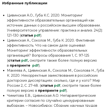
Избранные публикации
Цивинская А.О., Губа К.С. 2020. Мониторинг
эффективности образовательных организаций как
источник данных о российском высшем образовании.
Университетское управление: практика и анализ. 24(2):
121-130 (
статья
pdf
).
Цивинская А., Соколов М., Губа К. 2020. Фиктивная
эффективность. Что на самом деле оценивал
Мониторинг эффективности образовательных
организаций? Вопросы образования 1, С. 97-125
(
статья
pdf
,
смотрите также более полную версию
в
препринте
pdf
).
Макеева А., Цивинская А., Соколов М., Соколова Н., Губа
К. 2020. Некорректные заимствования в российских
докторских диссертациях: сколько, где и у кого? Мир
России 2, С. 27-48. (
статья
pdf
, смотрите также более
полную версию в
препринте
pdf
).
Чимитова Е.В., Цивинская А.О. Непараметрические
критерии согласия по случайно цензурированным
выборкам. – Новосибирск: Сборник научных трудов