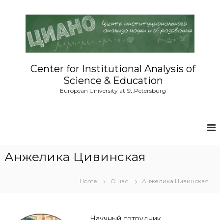
S
k
i
p
t
o
c
Center for Institutional Analysis of
o
Science & Education
n
European University at St.Petersburg
t
e
n
t
Анжелика Цивинская
Home
О нас
Анжелика Цивинская
Научный сотрудник