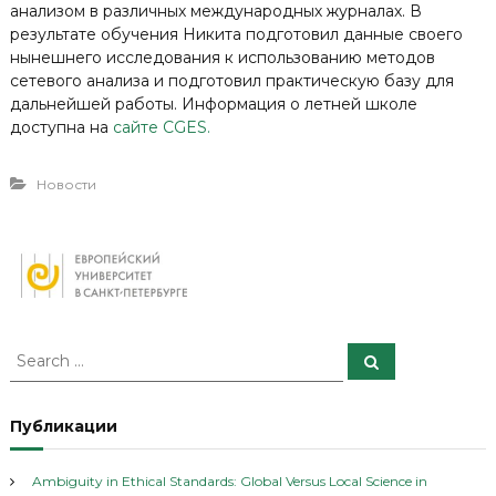
анализом в различных международных журналах. В
результате обучения Никита подготовил данные своего
нынешнего исследования к использованию методов
сетевого анализа и подготовил практическую базу для
дальнейшей работы. Информация о летней школе
доступна на
сайте CGES.
Новости
S
S
e
e
a
a
r
c
r
Публикации
h
c
h
Ambiguity in Ethical Standards: Global Versus Local Science in
f