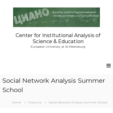
S
k
i
p
t
o
c
Center for Institutional Analysis of
o
Science & Education
n
European University at St.Petersburg
t
e
n
t
Social Network Analysis Summer
School
Home
Новости
Social Network Analysis Summer School