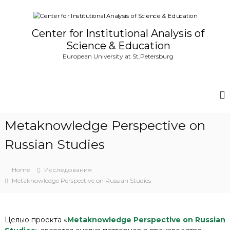
S
k
i
Center for Institutional Analysis of
p
Science & Education
t
European University at St.Petersburg
o
c
o
n
t
e
Metaknowledge Perspective on
n
t
Russian Studies
Home
Исследования
Metaknowledge Perspective on Russian Studies
Целью проекта «
Metaknowledge Perspective on Russian