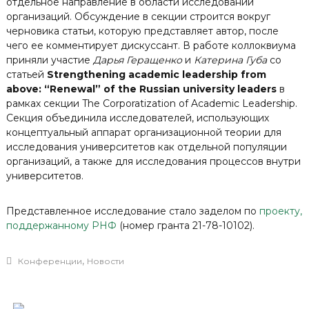
отдельное направление в области исследований
организаций. Обсуждение в секции строится вокруг
черновика статьи, которую представляет автор, после
чего ее комментирует дискуссант. В работе коллоквиума
приняли участие
Дарья Геращенко
и
Катерина Губа
со
статьей
Strengthening academic leadership from
above: “Renewal” of the Russian university leaders
в
рамках секции The Corporatization of Academic Leadership.
Секция объединила исследователей, использующих
концептуальный аппарат организационной теории для
исследования университетов как отдельной популяции
организаций, а также для исследования процессов внутри
университетов.
Представленное исследование стало заделом по
проекту,
поддержанному РНФ
(номер гранта 21-78-10102).
,
Конференции
Новости