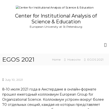
S
k
i
Center for Institutional Analysis of
p
Science & Education
t
European University at St.Petersburg
o
c
o
n
t
e
EGOS 2021
n
Home
Новости
EGOS 2021
t
July 10, 2021
8-10 июля 2021 года в Амстердаме в онлайн-формате
прошел ежегодный коллоквиум European Group for
Organizational Science. Коллоквиум устроен вокруг более
70 отдельных секций, каждая из которых представляет