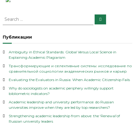
S
S
e
e
a
a
r
c
r
Публикации
h
c
h
Ambiguity in Ethical Standards: Global Versus Local Science in
f
Explaining Academic Plagiarism
o
Трансформирующие и селективные системы: исследование по
r
сравнительной социологии академических рынков и карьер
:
Evaluating the Evaluators in Russia: When Academic Citizenship Fails
Why do sociologists on academic periphery willingly support
bibliometric indicators?
Academic leadership and university performance: do Russian
universities improve when they are led by top researchers?
Strengthening academic leadership from above: the ‘Renewal’of
Russian university leaders