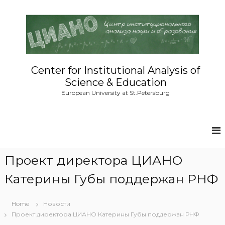
S
k
i
p
t
o
c
Center for Institutional Analysis of
o
Science & Education
n
European University at St.Petersburg
t
e
n
t
Проект директора ЦИАНО
Катерины Губы поддержан РНФ
Home
Новости
Проект директора ЦИАНО Катерины Губы поддержан РНФ