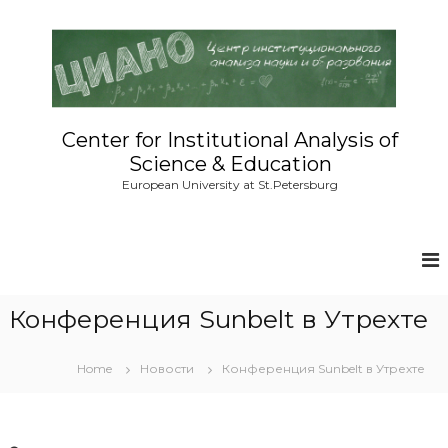
S
k
i
p
t
o
c
Center for Institutional Analysis of
o
Science & Education
n
European University at St.Petersburg
t
e
n
t
Конференция Sunbelt в Утрехте
Home
Новости
Конференция Sunbelt в Утрехте