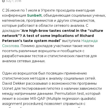
July 1, 2018
С 26 июня по 1 июля в Утрехте проходила ежегодная
конференция
Sunbelt
, объединяющая социальных ученых,
математиков, программистов и других специалистов,
которые работают в области сетевого анализа. С
докладом “
Are high-brow tastes central in the “culture
network”? A test of some implications of Richard
Peterson’s taste system model
” выступила
Надежда
Соколова
. Помимо докладов участники также могли
посетить различные воркшопы и пообщаться с
разработчиками тестов и статистических пакетов для
анализа сетевых данных.
Один из воркшопов был посвящен применению
статистических методов к анализу социальных сетей.
David Dekker рассказывал о возможностях программы
Ucinet для тестирования гипотез о наличии зависимости
между матричными данными. Permutation test, который
лежит в основе MR-QAP (Multiple regression quadratic
assignment procedures) позволяет справиться с