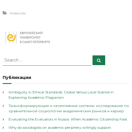
Новости
S
S
e
e
a
a
r
c
r
Публикации
h
c
h
Ambiguity in Ethical Standards: Global Versus Local Science in
f
Explaining Academic Plagiarism
o
Трансформирующие и селективные системы: исследование по
r
сравнительной социологии академических рынков и карьер
:
Evaluating the Evaluators in Russia: When Academic Citizenship Fails
Why do sociologists on academic periphery willingly support