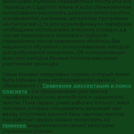
заканчивая глубокой переработкой текста или его
переводом с другого языка. И если обыкновенное
копирование распознать довольно легко (на этом
основываются, например, алгоритмы программы
«Антиплагиат»), то для идентификации парафраза
необходимо использовать внешние словари, а в
случае переводного плагиата и глубокой
переработки текста невозможно обойтись без
машинного обучения с использованием методов
дистрибутивной семантики. Об использовании
всех этих методов Михаил Копотев рассказал
участникам семинара.
Также Михаил представил сервис, который может
быть полезен всем исследователям науки и
образования – «
Сравнение диссертаций и поиск
плагиата
». Он предназначен для поиска
парафраза в русских, английских и украинских
текстах. Пока сервис умеет работать только с теми
текстами, которые пользователь загружает сам
ввиду отсутствия единой базы научных текстов.
Как работает сервис можно посмотреть на
примере
академических связей некоторых
украинских ученых.