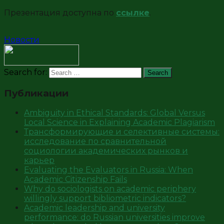
Презентация доступна по
ссылке
.
Новости
Search for:
Search
Публикации
Ambiguity in Ethical Standards: Global Versus
Local Science in Explaining Academic Plagiarism
Трансформирующие и селективные системы:
исследование по сравнительной
социологии академических рынков и
карьер
Evaluating the Evaluators in Russia: When
Academic Citizenship Fails
Why do sociologists on academic periphery
willingly support bibliometric indicators?
Academic leadership and university
performance: do Russian universities improve