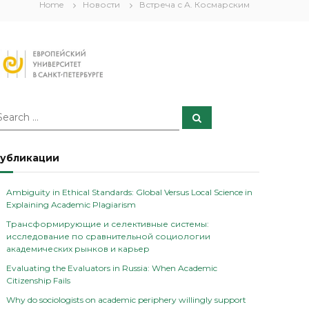
Home
Новости
Встреча с А. Космарским
S
e
a
r
c
убликации
h
Ambiguity in Ethical Standards: Global Versus Local Science in
Explaining Academic Plagiarism
Трансформирующие и селективные системы:
исследование по сравнительной социологии
академических рынков и карьер
Evaluating the Evaluators in Russia: When Academic
Citizenship Fails
Why do sociologists on academic periphery willingly support