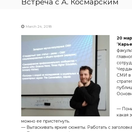
Встреча с А. Космарским
March 24, 2018
20 ма
“
Карье
факуль
главно
сотруд
Чердак
СМИ в 
страте
публиц
Основн
— Пони
какая 
можно ее пристегнуть.
— Вытаскивать яркие сюжеты. Работать с заголовк