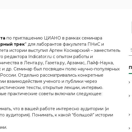
рта
по приглашению ЦИАНО в рамках семинара
рный трек
” для лаборантов факультета ПНиС и
S
тета истории выступил Артем Космарский – заместитель
e
го редактора Indicator.ru с опытом работы и
a
ничества в Лента.ру, Газета.ру, Арзамас, Лайф-Наука,
r
П
 и др. Семинар был посвящен полю научно-популярных
c
России. Отдельно рассматривались конкретные
h
гии взаимодействия ученого и публики через
f
истические тексты, открытые лекции, интервью.
o
ые практические советы включали следующее:
r
:
мать, что в вашей работе интересно аудитории (и
это аудитория). Понимать, к какой “большой” истории
ами.