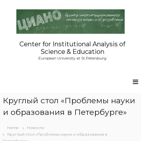
S
k
i
p
t
o
c
Center for Institutional Analysis of
o
Science & Education
n
European University at St.Petersburg
t
e
n
t
Круглый стол «Проблемы науки
и образования в Петербурге»
Home
Новости
Круглый стол «Проблемы науки и образования в
Петербурге»