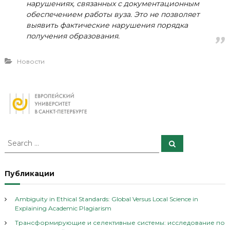
нарушениях, связанных с документационным
обеспечением работы вуза. Это не позволяет
выявить фактические нарушения порядка
получения образования.
Новости
S
S
e
e
a
a
r
c
r
Публикации
h
c
h
Ambiguity in Ethical Standards: Global Versus Local Science in
f
Explaining Academic Plagiarism
o
Трансформирующие и селективные системы: исследование по
r